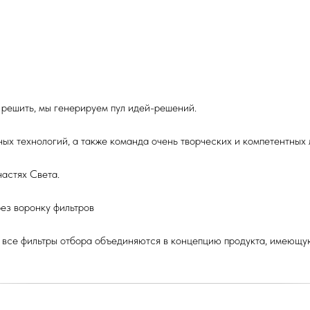
 решить, мы генерируем пул идей-решений.
ых технологий, а также команда очень творческих и компетентных л
астях Света.
ез воронку фильтров
ез все фильтры отбора объединяются в концепцию продукта, имеющ