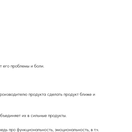
Обучение
Вакансии
Блог
Контакты
т его проблемы и боли.
т производителю продукта сделать продукт ближе и
объединяет их в сильные продукты.
едь про функциональность, эмоциональность, в т.ч.