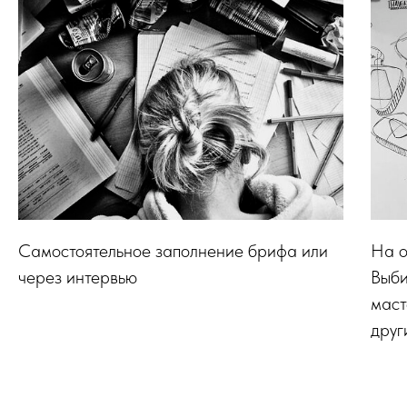
Самостоятельное заполнение брифа или
На о
через интервью
Выби
маст
друг