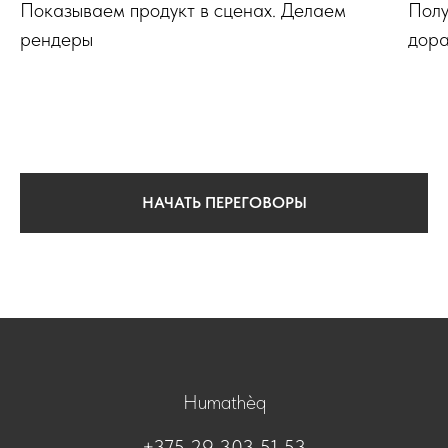
Показываем продукт в сценах. Делаем
Полу
рендеры
дора
НАЧАТЬ ПЕРЕГОВОРЫ
Humathèq
+375 29 303 51 53