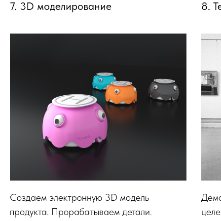
7. 3D моделирование
8. 
Создаем электронную 3D модель
Демо
продукта. Прорабатываем детали.
целе