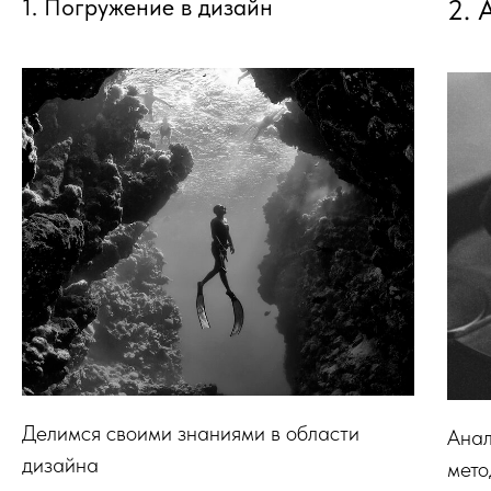
1. Погружение в дизайн
2. 
Делимся своими знаниями в области
Анал
дизайна
мето