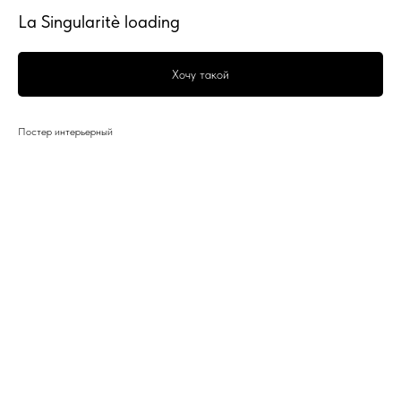
La Singularitè loading
Хочу такой
Постер интерьерный