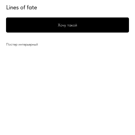
Lines of fate
Хочу такой
Постер интерьерный