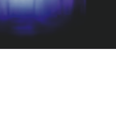
Музыкант рожда
стола, а продукт