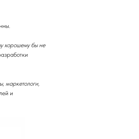
нны.
ему хорошему бы не
разработки
, маркетологи,
лей и