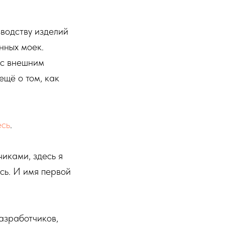
зводству изделий
нных моек.
 с внешним
ещё о том, как
есь
.
чиками, здесь я
сь. И имя первой
азработчиков,