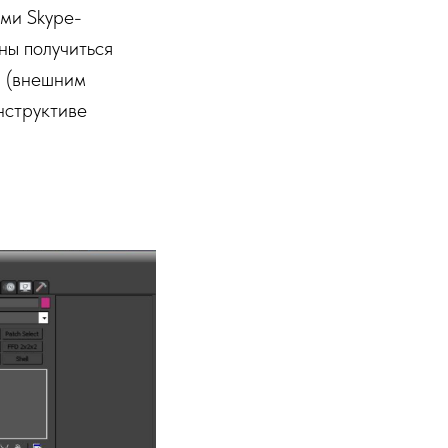
ми Skype-
ны получиться
q (внешним
нструктиве